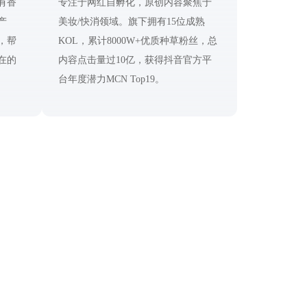
有香
专注于网红自孵化，原创内容聚焦于
产
美妆/快消领域。旗下拥有15位成熟
，帮
KOL，累计8000W+优质种草粉丝，总
在的
内容点击量过10亿，获得抖音官方平
台年度潜力MCN Top19。