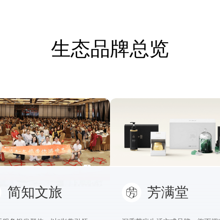
生态品牌总览
简知文旅
芳满堂